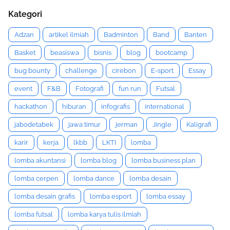
Kategori
Adzan
artikel ilmiah
Badminton
Band
Banten
Basket
beasiswa
bisnis
blog
bootcamp
bug bounty
challenge
cirebon
E-sport
Essay
event
F&B
Fotografi
fun run
Futsal
hackathon
hiburan
infografis
international
jabodetabek
jawa timur
jerman
Jingle
Kaligrafi
karir
kerja
lkbb
LKTI
lomba
lomba akuntansi
lomba blog
lomba business plan
lomba cerpen
lomba dance
lomba desain
lomba desain grafis
lomba esport
lomba essay
lomba futsal
lomba karya tulis ilmiah