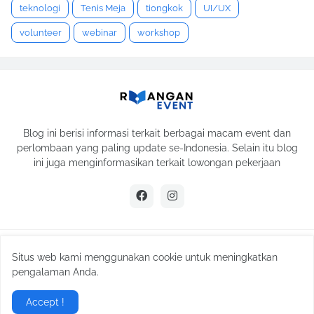
teknologi
Tenis Meja
tiongkok
UI/UX
volunteer
webinar
workshop
Blog ini berisi informasi terkait berbagai macam event dan
perlombaan yang paling update se-Indonesia. Selain itu blog
ini juga menginformasikan terkait lowongan pekerjaan
Copyrights
Ruangan Event
| All Right Reserved
Situs web kami menggunakan cookie untuk meningkatkan
Powered By
UZIFRU
pengalaman Anda.
Tentang
Kontak
Disclaimer
Kebijakan Privasi
Accept !
Peta Situs