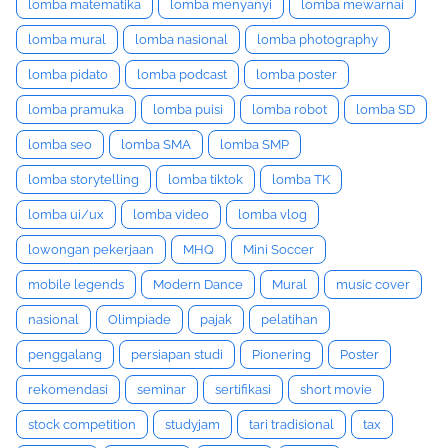
lomba matematika
lomba menyanyi
lomba mewarnai
lomba mural
lomba nasional
lomba photography
lomba pidato
lomba podcast
lomba poster
lomba pramuka
lomba puisi
lomba robot
lomba SD
lomba seo
lomba SMA
lomba SMP
lomba storytelling
lomba tiktok
lomba TK
lomba ui/ux
lomba video
lomba vlog
lowongan pekerjaan
MHQ
Mini Soccer
mobile legends
Modern Dance
Mural
music cover
nasional
Olimpiade
pajak
pelatihan
penggalang
persiapan studi
Pionering
Poster
rekomendasi
seminar
sertifikasi
short movie
stock competition
studyjam
tari tradisional
tax