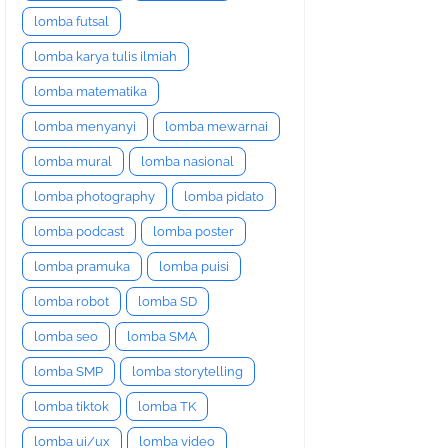
lomba futsal
lomba karya tulis ilmiah
lomba matematika
lomba menyanyi
lomba mewarnai
lomba mural
lomba nasional
lomba photography
lomba pidato
lomba podcast
lomba poster
lomba pramuka
lomba puisi
lomba robot
lomba SD
lomba seo
lomba SMA
lomba SMP
lomba storytelling
lomba tiktok
lomba TK
lomba ui/ux
lomba video