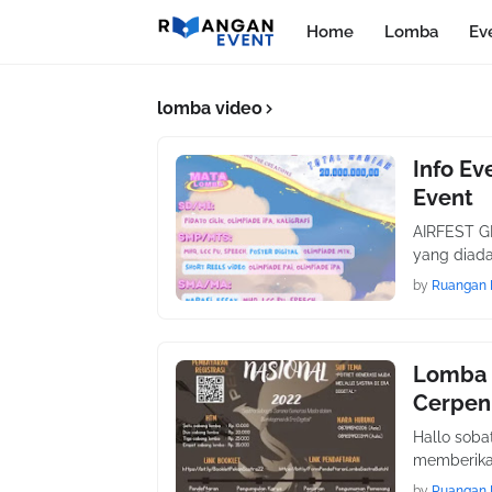
Home
Lomba
Ev
lomba video
Info Ev
Event
AIRFEST G
yang diad
by
Ruangan 
Lomba S
Cerpen 
Hallo soba
memberikan
by
Ruangan 