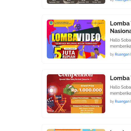
Lomba T
Nasiona
Hallo Soba
memberikan
by
Ruangan 
Lomba T
Hallo Soba
memberikan
by
Ruangan 