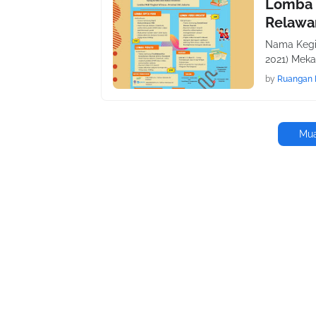
Lomba O
Relawa
Nama Kegia
2021) Meka
by
Ruangan 
Mua