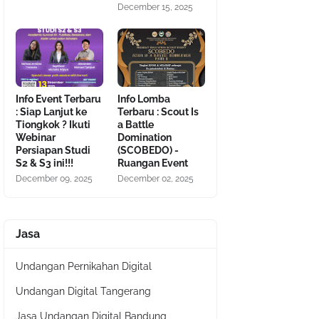
December 15, 2025
Info Event Terbaru
Info Lomba
: Siap Lanjut ke
Terbaru : Scout Is
Tiongkok ? Ikuti
a Battle
Webinar
Domination
Persiapan Studi
(SCOBEDO) -
S2 & S3 ini!!!
Ruangan Event
December 09, 2025
December 02, 2025
Jasa
Undangan Pernikahan Digital
Undangan Digital Tangerang
Jasa Undangan Digital Bandung