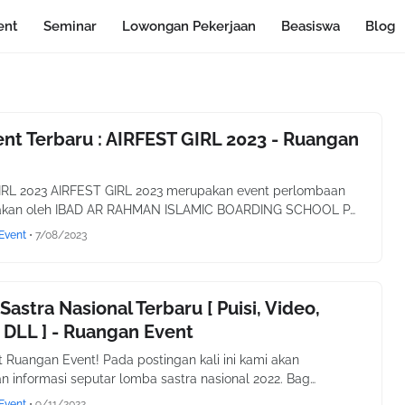
ent
Seminar
Lowongan Pekerjaan
Beasiswa
Blog
ent Terbaru : AIRFEST GIRL 2023 - Ruangan
IRL 2023 AIRFEST GIRL 2023 merupakan event perlombaan
akan oleh IBAD AR RAHMAN ISLAMIC BOARDING SCHOOL P…
Event
•
7/08/2023
astra Nasional Terbaru [ Puisi, Video,
DLL ] - Ruangan Event
t Ruangan Event! Pada postingan kali ini kami akan
 informasi seputar lomba sastra nasional 2022. Bag…
Event
•
9/11/2022