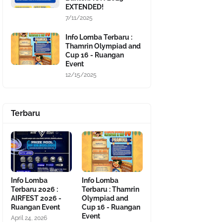
EXTENDED!
7/11/2025
Info Lomba Terbaru :
Thamrin Olympiad and
Cup 16 - Ruangan
Event
12/15/2025
Terbaru
Info Lomba
Info Lomba
Terbaru 2026 :
Terbaru : Thamrin
AIRFEST 2026 -
Olympiad and
Ruangan Event
Cup 16 - Ruangan
Event
April 24, 2026