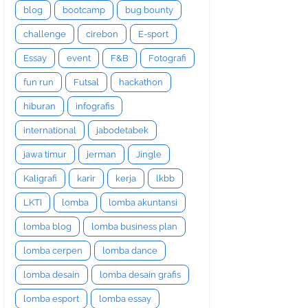
blog
bootcamp
bug bounty
challenge
cirebon
E-sport
Essay
event
F&B
Fotografi
fun run
Futsal
hackathon
hiburan
infografis
international
jabodetabek
jawa timur
jerman
Jingle
Kaligrafi
karir
kerja
lkbb
LKTI
lomba
lomba akuntansi
lomba blog
lomba business plan
lomba cerpen
lomba dance
lomba desain
lomba desain grafis
lomba esport
lomba essay