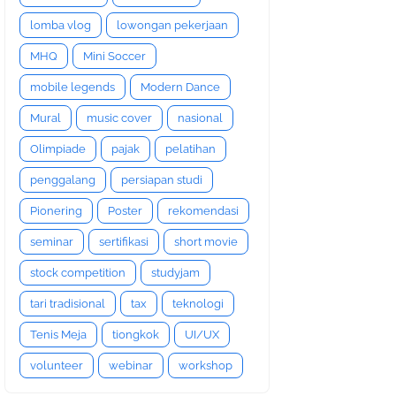
lomba vlog
lowongan pekerjaan
MHQ
Mini Soccer
mobile legends
Modern Dance
Mural
music cover
nasional
Olimpiade
pajak
pelatihan
penggalang
persiapan studi
Pionering
Poster
rekomendasi
seminar
sertifikasi
short movie
stock competition
studyjam
tari tradisional
tax
teknologi
Tenis Meja
tiongkok
UI/UX
volunteer
webinar
workshop