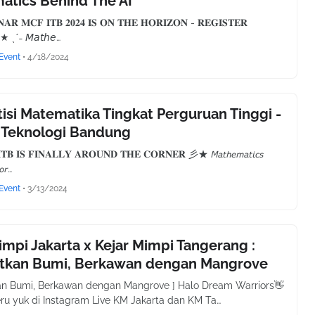
atics Behind The AI
𝐑 𝐌𝐂𝐅 𝐈𝐓𝐁 𝟐𝟎𝟐𝟒 𝐈𝐒 𝐎𝐍 𝐓𝐇𝐄 𝐇𝐎𝐑𝐈𝐙𝐎𝐍 - 𝐑𝐄𝐆𝐈𝐒𝐓𝐄𝐑
★ ˎˊ˗ 𝘔𝘢𝘵𝘩𝘦…
Event
•
4/18/2024
si Matematika Tingkat Perguruan Tinggi -
t Teknologi Bandung
 𝐈𝐒 𝐅𝐈𝐍𝐀𝐋𝐋𝐘 𝐀𝐑𝐎𝐔𝐍𝐃 𝐓𝐇𝐄 𝐂𝐎𝐑𝐍𝐄𝐑 彡★ 𝘔𝘢𝘵𝘩𝘦𝘮𝘢𝘵𝘪𝘤𝘴
𝘰𝘳…
Event
•
3/13/2024
impi Jakarta x Kejar Mimpi Tangerang :
tkan Bumi, Berkawan dengan Mangrove
an Bumi, Berkawan dengan Mangrove ] Halo Dream Warriors👋
ru yuk di Instagram Live KM Jakarta dan KM Ta…