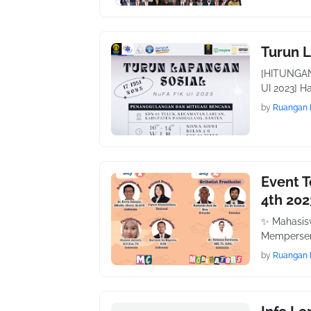
Turun L
[HITUNGA
UI 2023] H
by
Ruangan 
Event 
4th 202
✨ Mahasisw
Mempersem
by
Ruangan 