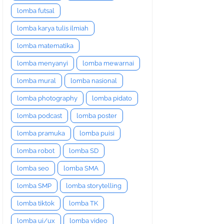
lomba futsal
lomba karya tulis ilmiah
lomba matematika
lomba menyanyi
lomba mewarnai
lomba mural
lomba nasional
lomba photography
lomba pidato
lomba podcast
lomba poster
lomba pramuka
lomba puisi
lomba robot
lomba SD
lomba seo
lomba SMA
lomba SMP
lomba storytelling
lomba tiktok
lomba TK
lomba ui/ux
lomba video