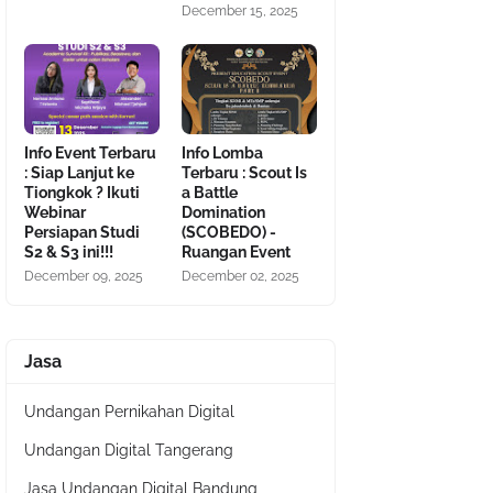
December 15, 2025
Info Event Terbaru
Info Lomba
: Siap Lanjut ke
Terbaru : Scout Is
Tiongkok ? Ikuti
a Battle
Webinar
Domination
Persiapan Studi
(SCOBEDO) -
S2 & S3 ini!!!
Ruangan Event
December 09, 2025
December 02, 2025
Jasa
Undangan Pernikahan Digital
Undangan Digital Tangerang
Jasa Undangan Digital Bandung