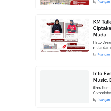
by
Ruangan 
KM Talk
Ciptak
Muda
Hallo Dre
mulai dar
by
Ruangan 
Info Ev
Music,
[Ilmu Komu
Commiphoria] 
by
Ruangan 