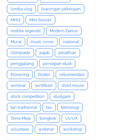
lomba vlog
lowongan pekerjaan
MHQ
Mini Soccer
mobile legends
Modern Dance
Mural
music cover
nasional
Olimpiade
pajak
pelatihan
penggalang
persiapan studi
Pionering
Poster
rekomendasi
seminar
sertifikasi
short movie
stock competition
studyjam
tari tradisional
tax
teknologi
Tenis Meja
tiongkok
UI/UX
volunteer
webinar
workshop