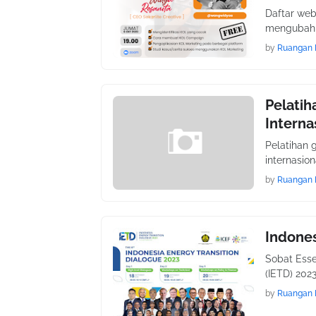
Daftar webi
mengubah f
by
Ruangan 
Pelatih
Interna
Pelatihan g
internasio
by
Ruangan 
Indones
Sobat Esse
(IETD) 202
by
Ruangan 