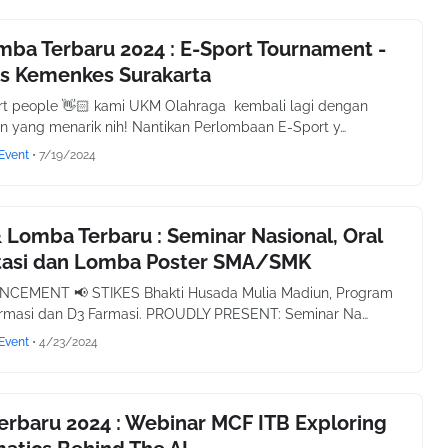
mba Terbaru 2024 : E-Sport Tournament -
es Kemenkes Surakarta
rt people 👋🏻 kami UKM Olahraga kembali lagi dengan
 yang menarik nih! Nantikan Perlombaan E-Sport y…
Event
•
7/19/2024
 Lomba Terbaru : Seminar Nasional, Oral
tasi dan Lomba Poster SMA/SMK
CEMENT 📢 STIKES Bhakti Husada Mulia Madiun, Program
Farmasi dan D3 Farmasi. PROUDLY PRESENT: Seminar Na…
Event
•
4/23/2024
erbaru 2024 : Webinar MCF ITB Exploring