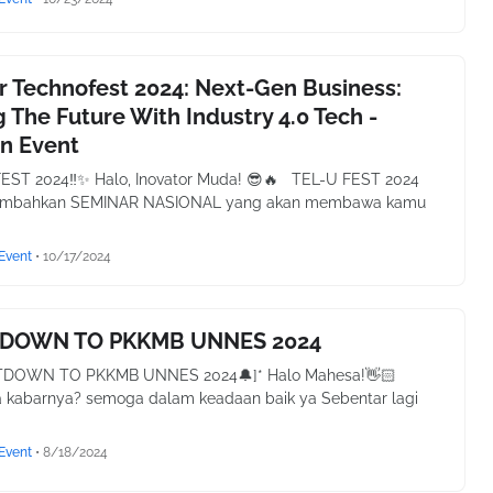
 Technofest 2024: Next-Gen Business:
 The Future With Industry 4.0 Tech -
n Event
EST 2024‼✨ Halo, Inovator Muda! 😎🔥 TEL-U FEST 2024
mbahkan SEMINAR NASIONAL yang akan membawa kamu
Event
•
10/17/2024
DOWN TO PKKMB UNNES 2024
DOWN TO PKKMB UNNES 2024🔔]* Halo Mahesa!👋🏻
 kabarnya? semoga dalam keadaan baik ya Sebentar lagi
Event
•
8/18/2024