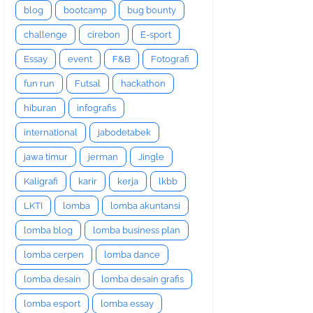
blog
bootcamp
bug bounty
challenge
cirebon
E-sport
Essay
event
F&B
Fotografi
fun run
Futsal
hackathon
hiburan
infografis
international
jabodetabek
jawa timur
jerman
Jingle
Kaligrafi
karir
kerja
lkbb
LKTI
lomba
lomba akuntansi
lomba blog
lomba business plan
lomba cerpen
lomba dance
lomba desain
lomba desain grafis
lomba esport
lomba essay