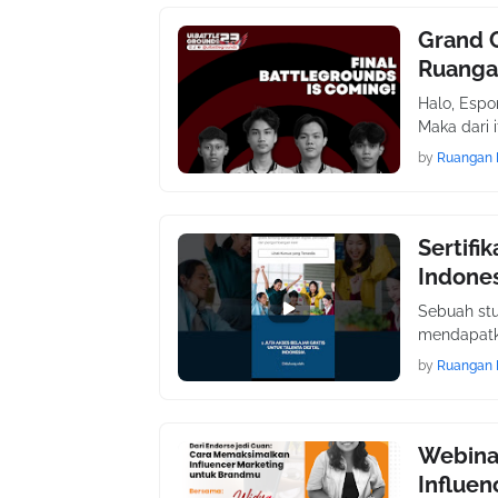
Grand 
Ruanga
Halo, Espo
Maka dari 
by
Ruangan 
Sertifi
Indones
Sebuah st
mendapatka
by
Ruangan 
Webina
Influe