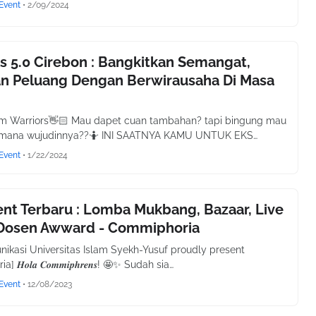
Event
•
2/09/2024
s 5.0 Cirebon : Bangkitkan Semangat,
an Peluang Dengan Berwirausaha Di Masa
am Warriors👋🏻 Mau dapet cuan tambahan? tapi bingung mau
i mana wujudinnya??🤷 INI SAATNYA KAMU UNTUK EKS…
Event
•
1/22/2024
ent Terbaru : Lomba Mukbang, Bazaar, Live
 Dosen Awward - Commiphoria
nikasi Universitas Islam Syekh-Yusuf proudly present
𝑯𝒐𝒍𝒂 𝑪𝒐𝒎𝒎𝒊𝒑𝒉𝒓𝒆𝒏𝒔! 🤩✨ Sudah sia…
Event
•
12/08/2023