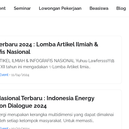
ent
Seminar
Lowongan Pekerjaan
Beasiswa
Blog
erbaru 2024 : Lomba Artikel Ilmiah &
fis Nasional
IKEL ILMIAH & INFOGRAFIS NASIONAL Yuhuu Lawfersss!!!⚖
 XII tahun ini mengadakan ✨Lomba Artikel Ilmia…
Event
•
11/04/2024
asional Terbaru : Indonesia Energy
ion Dialogue 2024
nergi merupakan kerangka multidimensi yang dapat dimaknai
leh setiap kelompok masyarakat. Untuk memasti…
Event
•
10/23/2024