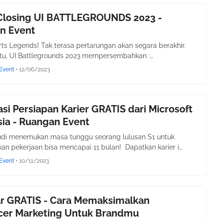
Closing UI BATTLEGROUNDS 2023 -
n Event
rts Legends! Tak terasa pertarungan akan segara berakhir.
itu, UI Battlegrounds 2023 mempersembahkan :…
Event
•
12/06/2023
kasi Persiapan Karier GRATIS dari Microsoft
ia - Ruangan Event
udi menemukan masa tunggu seorang lulusan S1 untuk
n pekerjaan bisa mencapai 11 bulan! Dapatkan karier i…
Event
•
10/11/2023
r GRATIS - Cara Memaksimalkan
ncer Marketing Untuk Brandmu