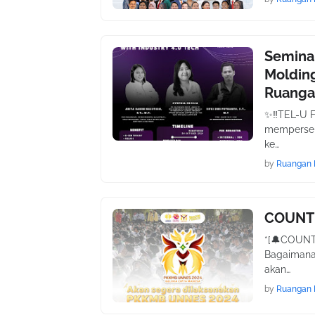
Seminar
Molding
Ruanga
✨‼TEL-U F
memperse
ke…
by
Ruangan 
COUNT
*[🔔COUNT
Bagaimana
akan…
by
Ruangan 