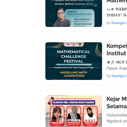
Mathem
ᯓ★ 𝐖𝐄𝐁𝐈𝐍𝐀
𝐓𝐎𝐃𝐀𝐘! 📝
by
Ruangan 
Kompeti
Institu
★彡 𝐌𝐂𝐅 𝐈𝐓
𝘍𝘶𝘵𝘶𝘳𝘦: 𝘌𝘹𝘱
by
Ruangan 
Kejar M
Selama
[Selamatk
Ngobrol se