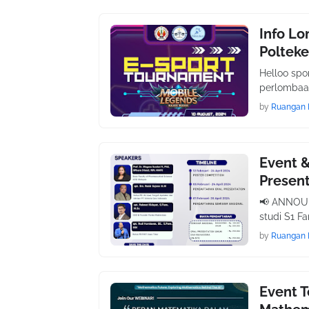
Info Lo
Poltek
Helloo spo
perlombaan
by
Ruangan 
Event &
Presen
📢 ANNOUN
studi S1 
by
Ruangan 
Event T