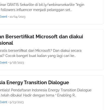
nar GRATIS Sekarlite di bit.ly/webinarsekarlite "Ingin
ollowers influencer menjadi pelanggan set…
Event
•
10/04/2023
an Bersertifikat Microsoft dan diakui
sional
ratis bersertifikat dari Microsoft? Dan diakui secara
nal? Cocok banget buat kalian yang lagi cari ke…
Event
•
9/18/2023
ia Energy Transition Dialogue
ntials! Pendaftaran Indonesia Energy Transition Dialogue
3 telah dibuka! Hadir dengan tema “ Enabling R…
Event
•
9/13/2023