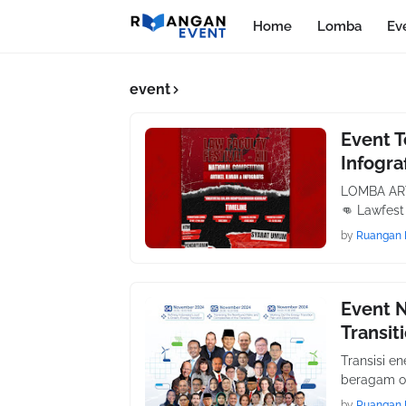
Home
Lomba
Ev
event
Event T
Infogra
LOMBA ART
👊 Lawfest
by
Ruangan 
Event N
Transit
Transisi e
beragam o
by
Ruangan 