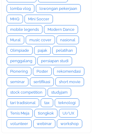
lomba vlog
lowongan pekerjaan
MHQ
Mini Soccer
mobile legends
Modern Dance
Mural
music cover
nasional
Olimpiade
pajak
pelatihan
penggalang
persiapan studi
Pionering
Poster
rekomendasi
seminar
sertifikasi
short movie
stock competition
studyjam
tari tradisional
tax
teknologi
Tenis Meja
tiongkok
UI/UX
volunteer
webinar
workshop