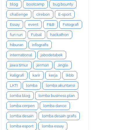
blog
bootcamp
bug bounty
challenge
cirebon
E-sport
Essay
event
F&B
Fotografi
fun run
Futsal
hackathon
hiburan
infografis
international
jabodetabek
jawa timur
jerman
Jingle
Kaligrafi
karir
kerja
lkbb
LKTI
lomba
lomba akuntansi
lomba blog
lomba business plan
lomba cerpen
lomba dance
lomba desain
lomba desain grafis
lomba esport
lomba essay