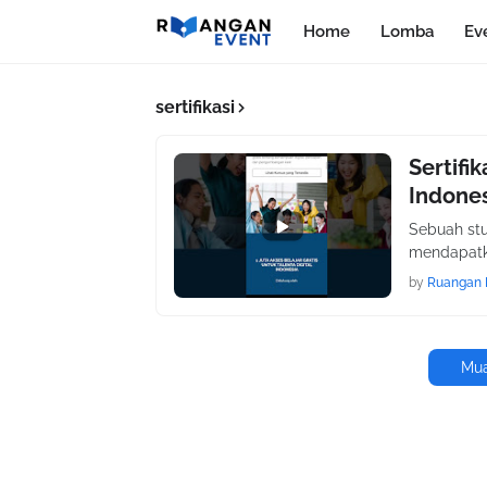
Home
Lomba
Ev
sertifikasi
Sertifi
Indones
Sebuah st
mendapatka
by
Ruangan 
Mua