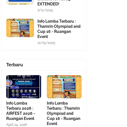
EXTENDED!
7/11/2025
Info Lomba Terbaru :
Thamrin Olympiad and
Cup 16 - Ruangan
Event
12/15/2025
Terbaru
Info Lomba
Info Lomba
Terbaru 2026 :
Terbaru : Thamrin
AIRFEST 2026 -
Olympiad and
Ruangan Event
Cup 16 - Ruangan
Event
April 24, 2026