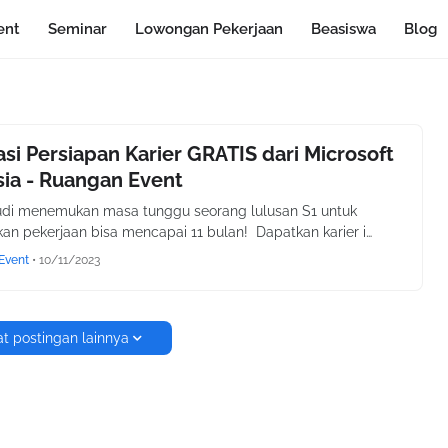
ent
Seminar
Lowongan Pekerjaan
Beasiswa
Blog
kasi Persiapan Karier GRATIS dari Microsoft
ia - Ruangan Event
udi menemukan masa tunggu seorang lulusan S1 untuk
n pekerjaan bisa mencapai 11 bulan! Dapatkan karier i…
Event
•
10/11/2023
t postingan lainnya