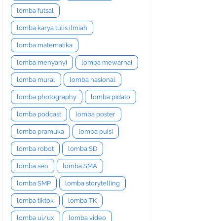
lomba futsal
lomba karya tulis ilmiah
lomba matematika
lomba menyanyi
lomba mewarnai
lomba mural
lomba nasional
lomba photography
lomba pidato
lomba podcast
lomba poster
lomba pramuka
lomba puisi
lomba robot
lomba SD
lomba seo
lomba SMA
lomba SMP
lomba storytelling
lomba tiktok
lomba TK
lomba ui/ux
lomba video