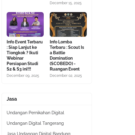
December 15, 2025
Info Event Terbaru
Info Lomba
: Siap Lanjut ke
Terbaru : Scout Is
Tiongkok ? Ikuti
a Battle
Webinar
Domination
Persiapan Studi
(SCOBEDO) -
S2 & S3 ini!!!
Ruangan Event
December 09, 2025
December 02, 2025
Jasa
Undangan Pernikahan Digital
Undangan Digital Tangerang
Jasa Undangan Digital Bandung