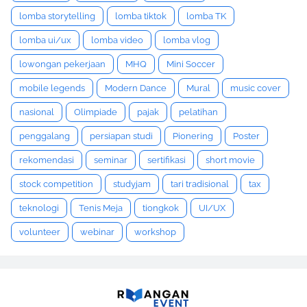
lomba storytelling
lomba tiktok
lomba TK
lomba ui/ux
lomba video
lomba vlog
lowongan pekerjaan
MHQ
Mini Soccer
mobile legends
Modern Dance
Mural
music cover
nasional
Olimpiade
pajak
pelatihan
penggalang
persiapan studi
Pionering
Poster
rekomendasi
seminar
sertifikasi
short movie
stock competition
studyjam
tari tradisional
tax
teknologi
Tenis Meja
tiongkok
UI/UX
volunteer
webinar
workshop