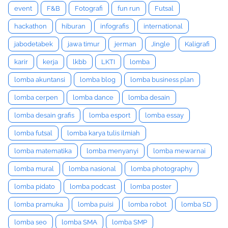
event
F&B
Fotografi
fun run
Futsal
hackathon
hiburan
infografis
international
jabodetabek
jawa timur
jerman
Jingle
Kaligrafi
karir
kerja
lkbb
LKTI
lomba
lomba akuntansi
lomba blog
lomba business plan
lomba cerpen
lomba dance
lomba desain
lomba desain grafis
lomba esport
lomba essay
lomba futsal
lomba karya tulis ilmiah
lomba matematika
lomba menyanyi
lomba mewarnai
lomba mural
lomba nasional
lomba photography
lomba pidato
lomba podcast
lomba poster
lomba pramuka
lomba puisi
lomba robot
lomba SD
lomba seo
lomba SMA
lomba SMP